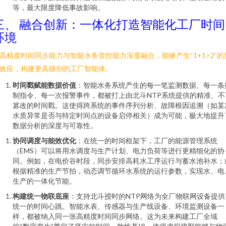
等，最大限度降低事故影响。
三、 融合创新：一体化打造智能化工厂时间
环境
高精度时间同步能力与智能水务管控能力深度融合，能够产生“1+1>2”的
效应，构建更高级别的工厂智能体。
时间戳赋能数据价值
：智能水务系统产生的每一笔监测数据、每一条
制指令、每一次报警事件，都被打上由北斗NTP系统提供的精准、不
篡改的时间戳。这使得跨系统的事件序列分析、故障根因追溯（如某
水质异常是否与特定时间点的设备启停相关）成为可能，极大地提升
数据分析的深度与可靠性。
协同调度与能效优化
：在统一的时间框架下，工厂的能源管理系统
（EMS）可以将用水调度与生产计划、电力负荷等进行更精细化的协
同。例如，在电价谷时段，同步安排高耗水工序运行与蓄水池补水；
根据精准的生产节拍，动态调节循环水系统的运行参数，实现水、电
生产的一体化节能。
构建统一物联底座
：支持北斗授时的NTP网络为全厂物联网设备提供
统一的时间心跳。智能水表、传感器与生产线设备、环境监测设备一
样，都被纳入同一张高精度时间同步网络。这为未来构建工厂全域