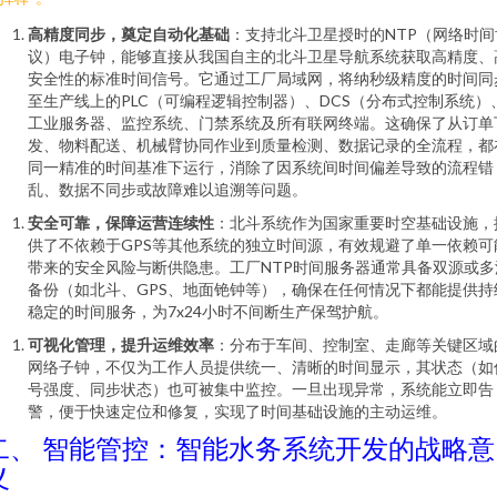
高精度同步，奠定自动化基础
：支持北斗卫星授时的NTP（网络时间
议）电子钟，能够直接从我国自主的北斗卫星导航系统获取高精度、
安全性的标准时间信号。它通过工厂局域网，将纳秒级精度的时间同
至生产线上的PLC（可编程逻辑控制器）、DCS（分布式控制系统）
工业服务器、监控系统、门禁系统及所有联网终端。这确保了从订单
发、物料配送、机械臂协同作业到质量检测、数据记录的全流程，都
同一精准的时间基准下运行，消除了因系统间时间偏差导致的流程错
乱、数据不同步或故障难以追溯等问题。
安全可靠，保障运营连续性
：北斗系统作为国家重要时空基础设施，
供了不依赖于GPS等其他系统的独立时间源，有效规避了单一依赖可
带来的安全风险与断供隐患。工厂NTP时间服务器通常具备双源或多
备份（如北斗、GPS、地面铯钟等），确保在任何情况下都能提供持
稳定的时间服务，为7x24小时不间断生产保驾护航。
可视化管理，提升运维效率
：分布于车间、控制室、走廊等关键区域
网络子钟，不仅为工作人员提供统一、清晰的时间显示，其状态（如
号强度、同步状态）也可被集中监控。一旦出现异常，系统能立即告
警，便于快速定位和修复，实现了时间基础设施的主动运维。
二、 智能管控：智能水务系统开发的战略意
义