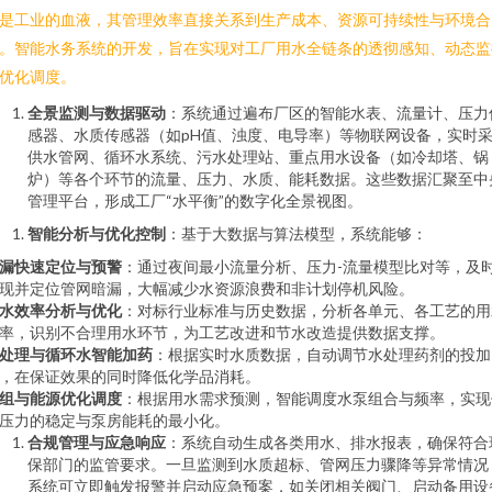
是工业的血液，其管理效率直接关系到生产成本、资源可持续性与环境合
。智能水务系统的开发，旨在实现对工厂用水全链条的透彻感知、动态监
优化调度。
全景监测与数据驱动
：系统通过遍布厂区的智能水表、流量计、压力
感器、水质传感器（如pH值、浊度、电导率）等物联网设备，实时
供水管网、循环水系统、污水处理站、重点用水设备（如冷却塔、锅
炉）等各个环节的流量、压力、水质、能耗数据。这些数据汇聚至中
管理平台，形成工厂“水平衡”的数字化全景视图。
智能分析与优化控制
：基于大数据与算法模型，系统能够：
漏快速定位与预警
：通过夜间最小流量分析、压力-流量模型比对等，及
现并定位管网暗漏，大幅减少水资源浪费和非计划停机风险。
水效率分析与优化
：对标行业标准与历史数据，分析各单元、各工艺的用
率，识别不合理用水环节，为工艺改进和节水改造提供数据支撑。
处理与循环水智能加药
：根据实时水质数据，自动调节水处理药剂的投加
，在保证效果的同时降低化学品消耗。
组与能源优化调度
：根据用水需求预测，智能调度水泵组合与频率，实现
压力的稳定与泵房能耗的最小化。
合规管理与应急响应
：系统自动生成各类用水、排水报表，确保符合
保部门的监管要求。一旦监测到水质超标、管网压力骤降等异常情况
系统可立即触发报警并启动应急预案，如关闭相关阀门、启动备用设